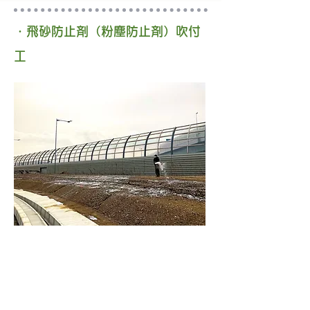
・飛砂防止剤（粉塵防止剤）吹付
工
飛砂防止吹付工は薬剤の効果で地表
部分に強固な団結層を形成し、土壌か
ら舞い上がる砂埃や粉塵の発生を防止
する工法です。散水による飛砂対策に