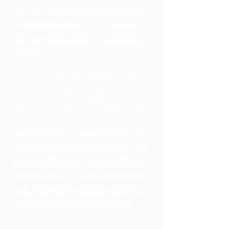
せ、ポリソイルを加えて吹き付けること
で土壌表面を強固にコーティングすると
同時に土粒子間に浸透し、土壌を団粒化
します。
ポリソイル緑化工には侵食防止効果の
即効性があり、吹付後1日～2日で固結
し、時間雨量10ミリの豪雨でもほとんど
流されることはありません。また、その
効果の耐用期間としては自然環境や土質
などによっても異なりますが6カ月～1年
間効果を持続します。植生工の不適期の
施工や在来種子、木本類などの初期発芽
の遅い種子を導入する場合にも確実性の
高い緑化を期待することができます。