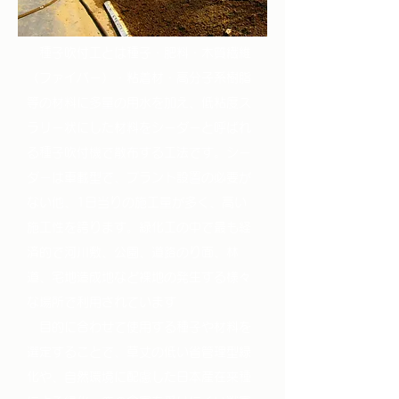
種子吹付工とは種子・肥料・木質繊維
（ファイバー）・粘着材・高分子系樹脂
等の材料に多量の用水を加え、低粘度ス
ラリー状にした材料をシーダーと呼ばれ
る種子吹付機で散布する工法です。シー
ダーは車載型で、プラント設置の必要が
ない他、1日当りの施工量が多く、高い
施工性を誇ります。緑化工の中で最も経
済的で河川敷、公園、道路のり面、林
道、宅地造成地など裸地の発生する様々
な場所で利用されています
​ 目的に合わせて使用する種子や材料を
選定することで、草丈の低い省管理型緑
化や、自然環境に配慮した日本産在来種